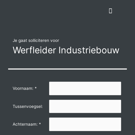
Spring
naar
de
inhoud
Werken bij Apex
Je gaat solliciteren voor
Werfleider Industriebouw
Voornaam: *
Tussenvoegsel:
Achternaam: *