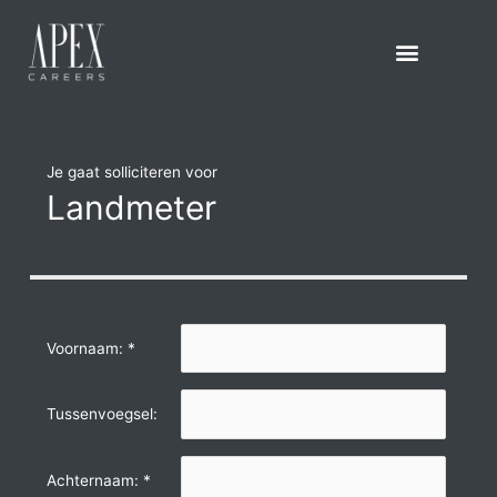
Spring
naar
de
inhoud
Je gaat solliciteren voor
Landmeter
Voornaam: *
Tussenvoegsel:
Achternaam: *